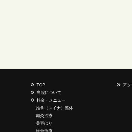
TOP
アク
当院について
料金・メニュー
推拿（スイナ）整体
鍼灸治療
美容はり
総合治療