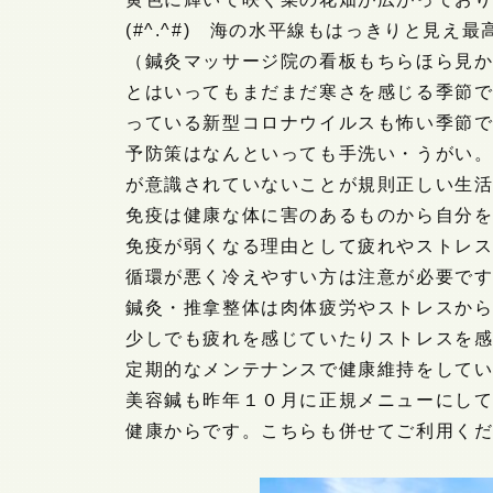
(#^.^#) 海の水平線もはっきりと見え
（鍼灸マッサージ院の看板もちらほら見
とはいってもまだまだ寒さを感じる季節
っている新型コロナウイルスも怖い季節
予防策はなんといっても手洗い・うがい
が意識されていないことが規則正しい生
免疫は健康な体に害のあるものから自分
免疫が弱くなる理由として疲れやストレ
循環が悪く冷えやすい方は注意が必要で
鍼灸・推拿整体は肉体疲労やストレスか
少しでも疲れを感じていたりストレスを
定期的なメンテナンスで健康維持をしていきま
美容鍼も昨年１０月に正規メニューにし
健康からです。こちらも併せてご利用く