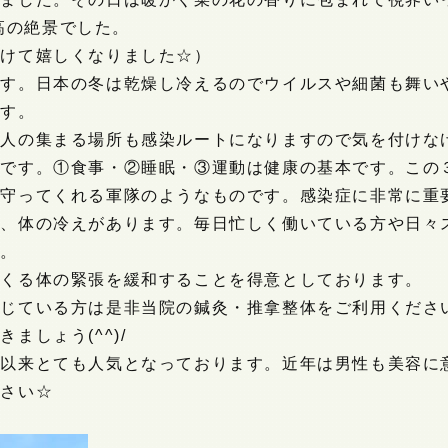
最高の絶景でした。
かけて嬉しくなりました☆）
です。日本の冬は乾燥し冷えるのでウイルスや細菌も舞い
です。
。人の集まる場所も感染ルートになりますので気を付けな
活です。①食事・②睡眠・③運動は健康の基本です。この
を守ってくれる軍隊のようなものです。感染症に非常に重
ス、体の冷えがあります。毎日忙しく働いている方や日々
す。
らくる体の緊張を緩和することを得意としております。
感じている方は是非当院の鍼灸・推拿整体をご利用くださ
しょう(^^)/
て以来とても人気となっております。近年は男性も美容に
ださい☆