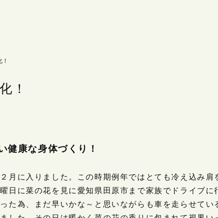
化！
化！
い健康な身体づくり！
、２月に入りました。この時期例年ではとても冷え込み肩
日曜日に菜の花を見に愛知県田原市まで家族でドライブに
行った為、まだ早いかな～と思いながらも車を走らせてい
りました。その日は暖かく菜の花の香りに包まれて視界い